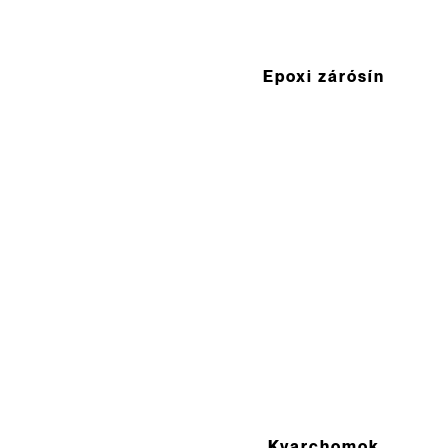
Epoxi zárósín
Kvarchomok