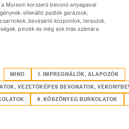
l a Murexin korszerű bevonó anyagaival
igénynek: ellenálló padlók garázsok,
csarnokok, bevásárló központok, teraszok,
lyiségek, pincék és még sok más számára.
MIND
1. IMPREGNÁLÓK, ALAPOZÓK
NATOK, VEZETŐKÉPES BEVONATOK, VÉKONYB
RKOLATOK
4. KŐSZŐNYEG BURKOLATOK