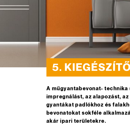
5. KIEGÉSZÍT
A műgyantabevonat- technika s
impregnálást, az alapozást, az 
gyantákat padlókhoz és falak
bevonatokat sokféle alkalmazá
akár ipari területekre.