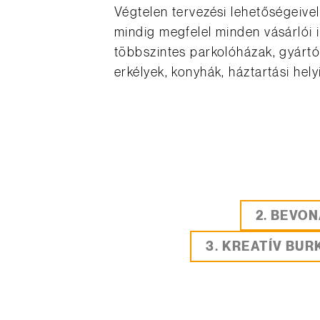
Végtelen tervezési lehetőségeive
mindig megfelel minden vásárlói 
többszintes parkolóházak, gyártó
erkélyek, konyhák, háztartási he
2. BEVO
3. KREATÍV BU