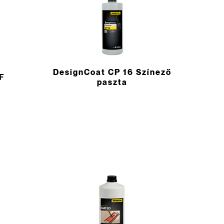
DesignCoat CP 16 Színező
F
paszta