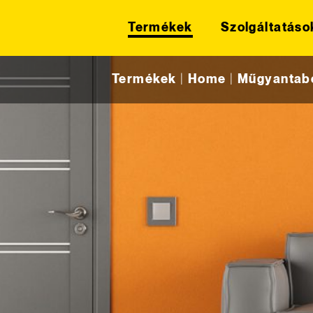
Termékek
Szolgáltatáso
Skip to content
Termékek
|
Home
|
Műgyantabe