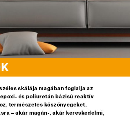
ŐK
zéles skálája magában foglalja az
epoxi- és poliuretán bázisú reaktív
hoz, természetes kőszőnyegeket,
sra – akár magán-, akár kereskedelmi,