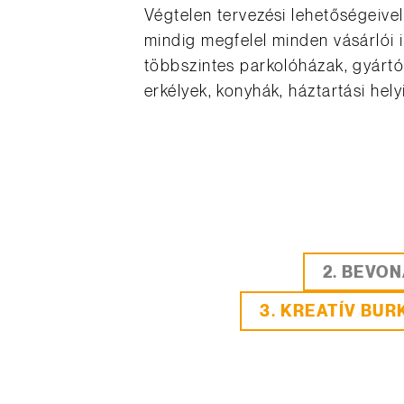
Végtelen tervezési lehetőségeive
mindig megfelel minden vásárlói 
többszintes parkolóházak, gyártó
erkélyek, konyhák, háztartási he
2. BEVO
3. KREATÍV BU