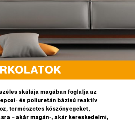
BURKOLATOK
zéles skálája magában foglalja az
epoxi- és poliuretán bázisú reaktív
hoz, természetes kőszőnyegeket,
sra – akár magán-, akár kereskedelmi,