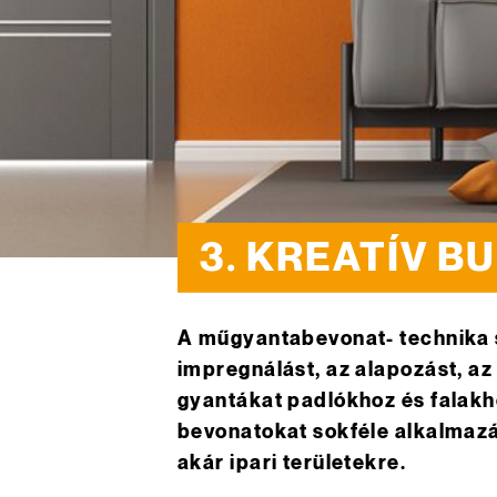
3. KREATÍV 
A műgyantabevonat- technika s
impregnálást, az alapozást, az 
gyantákat padlókhoz és falak
bevonatokat sokféle alkalmazá
akár ipari területekre.