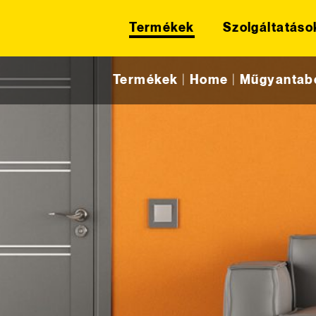
Termékek
Szolgáltatáso
Skip to content
Termékek
|
Home
|
Műgyantabe