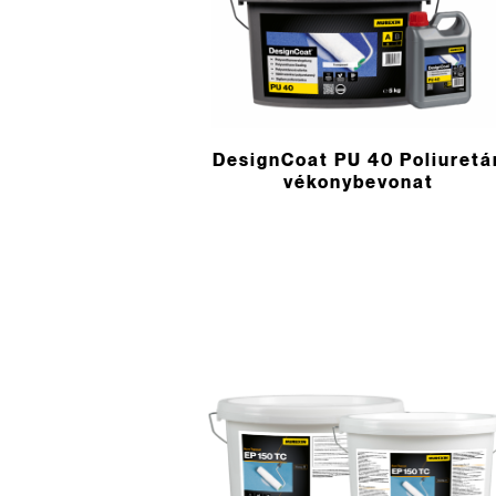
DesignCoat PU 40 Poliuretá
vékonybevonat