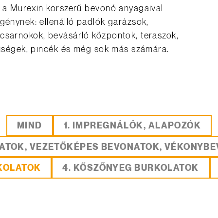
l a Murexin korszerű bevonó anyagaival
igénynek: ellenálló padlók garázsok,
csarnokok, bevásárló központok, teraszok,
lyiségek, pincék és még sok más számára.
MIND
1. IMPREGNÁLÓK, ALAPOZÓK
NATOK, VEZETŐKÉPES BEVONATOK, VÉKONYB
RKOLATOK
4. KŐSZŐNYEG BURKOLATOK