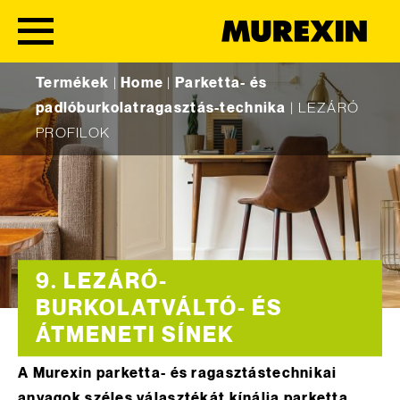
Skip to content
Termékek
|
Home
|
Parketta- és
padlóburkolatragasztás-technika
|
LEZÁRÓ
PROFILOK
9. LEZÁRÓ-
BURKOLATVÁLTÓ- ÉS
ÁTMENETI SÍNEK
A Murexin parketta- és ragasztástechnikai
anyagok széles választékát kínálja parketta,