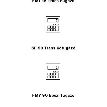
FMT 15 Trass Fugázó
SF 50 Trass Kőfugázó
FMY 90 Epoxi fugázó