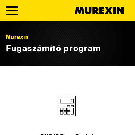
Skip to content
Murexin
Fugaszámító program