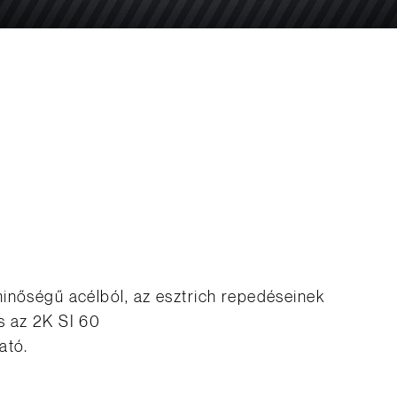
inőségű acélból, az esztrich repedéseinek
s az 2K SI 60
ató.