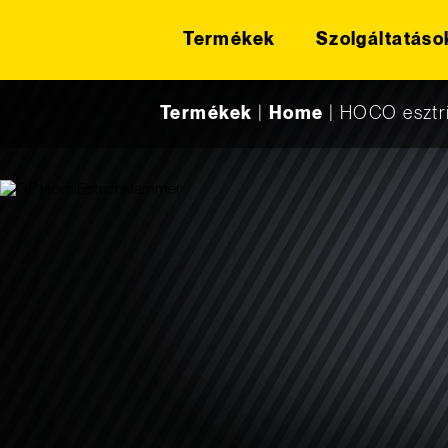
Termékek
Szolgáltatáso
Skip to content
Termékek
|
Home
|
HOCO esztr