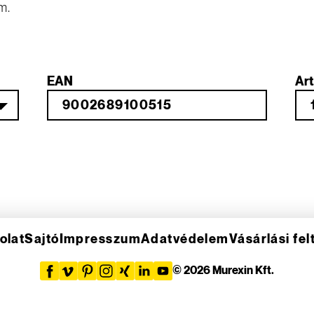
m.
EAN
Art
olat
Sajtó
Impresszum
Adatvédelem
Vásárlási fel
© 2026 Murexin Kft.
R
A
F
B