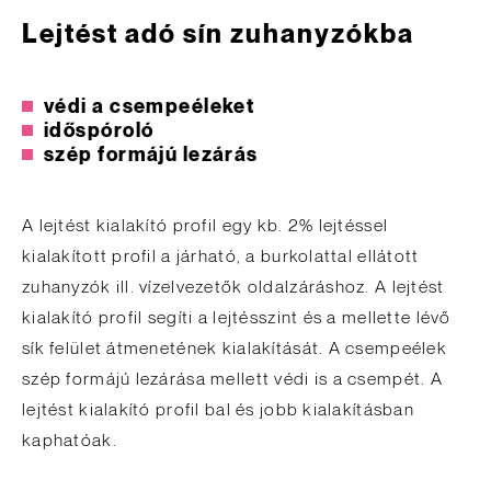
Lejtést adó sín zuhanyzókba
védi a csempeéleket
időspóroló
szép formájú lezárás
A lejtést kialakító profil egy kb. 2% lejtéssel
kialakított profil a járható, a burkolattal ellátott
zuhanyzók ill. vízelvezetők oldalzáráshoz. A lejtést
kialakító profil segíti a lejtésszint és a mellette lévő
sík felület átmenetének kialakítását. A csempeélek
szép formájú lezárása mellett védi is a csempét. A
lejtést kialakító profil bal és jobb kialakításban
kaphatóak.