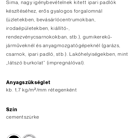
Sima, nagy igénybevételnek kitett ipari padlók
készítéséhez, erős gyalogos forgalomnál
(üzletekben, bevásárlócentrumokban,
irodaépületekben, kiállító-,
rendezvénycsarnokokban, stb.), gumikerekű-
járműveknél és anyagmozgatógépeknél (garázs,
csarnok, ipari padló, stb.). Lakóhelyiségekben, mint
„látszó burkolat” (impregnálóval).
Anyagszükséglet
kb. 1,7 kg/m²/mm rétegenként
Szín
cementszürke