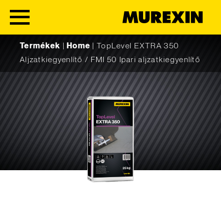
Skip to content
Termékek
|
Home
|
TopLevel EXTRA 350
Aljzatkiegyenlítő / FMI 50 Ipari aljzatkiegyenlítő