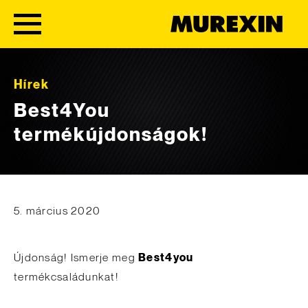
Skip to content
Hírek
Best4You
termékújdonságok!
5. március 2020
Újdonság! Ismerje meg
Best4you
termékcsaládunkat!