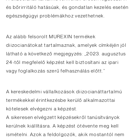
és bőrirritáló hatásúak, és gondatlan kezelés esetén
egészségügyi problémákhoz vezethetnek.
Az alább felsorolt MUREXIN termékek
diizocianátokat tartalmaznak, amelyek címkéjén jól
látható a következő megjegyzés: „2023. augusztus
24-től megfelelő képzést kell biztosítani az ipari
vagy foglalkozás szerű felhasználás előtt.”
A kereskedelmi vállalkozások diizocianáttartalmú
termékekkel érintkezésbe kerülő alkalmazottai
kötelesek elvégezni a képzést.
A sikeresen elvégzett képzésekről tanúsítványok
kerülnek kiállításra. A képzést ötévente meg kell
ismételni. Azok a feldolgozók, akik mostantól nem