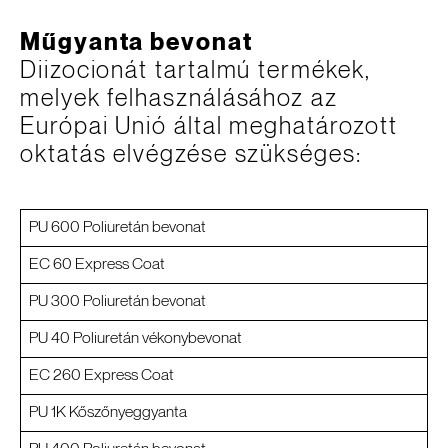
Műgyanta bevonat
Diizocionát tartalmú termékek,
melyek felhasználásához az
Európai Unió által meghatározott
oktatás elvégzése szükséges:
PU 600 Poliuretán bevonat
EC 60 Express Coat
PU 300 Poliuretán bevonat
PU 40 Poliuretán vékonybevonat
EC 260 Express Coat
PU 1K Kőszőnyeggyanta