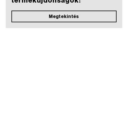
termékújdonságok!
Megtekintés