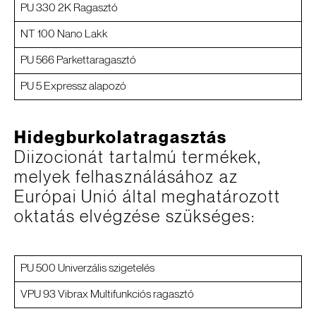
PU 330 2K Ragasztó
NT 100 Nano Lakk
PU 566 Parkettaragasztó
PU 5 Expressz alapozó
Hidegburkolatragasztás
Diizocionát tartalmú termékek,
melyek felhasználásához az
Európai Unió által meghatározott
oktatás elvégzése szükséges:
PU 500 Univerzális szigetelés
VPU 93 Vibrax Multifunkciós ragasztó