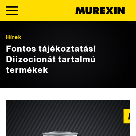
Skip to content
Hírek
Fontos tájékoztatás!
Diizocionát tartalmú
termékek