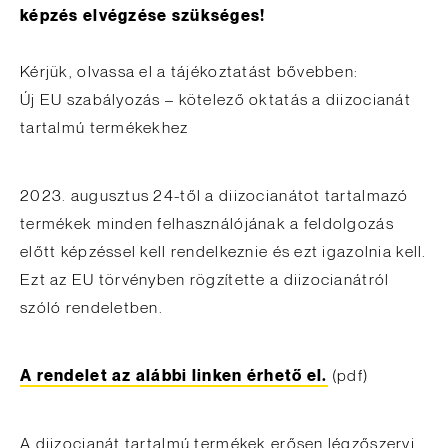
képzés elvégzése szükséges!
Kérjük, olvassa el a tájékoztatást bővebben:
Új EU szabályozás – kötelező oktatás a diizocianát
tartalmú termékekhez
2023. augusztus 24-től a diizocianátot tartalmazó
termékek minden felhasználójának a feldolgozás
előtt képzéssel kell rendelkeznie és ezt igazolnia kell.
Ezt az EU törvényben rögzítette a diizocianátról
szóló rendeletben.
A rendelet az alábbi linken érhető el.
(pdf)
A diizocianát tartalmú termékek erősen légzőszervi