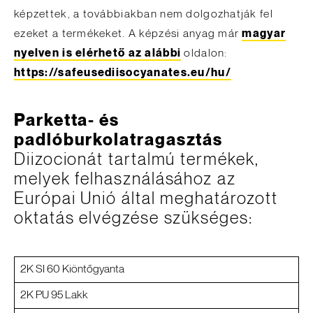
képzettek, a továbbiakban nem dolgozhatják fel
ezeket a termékeket. A képzési anyag már
magyar
nyelven
is elérhető az alábbi
oldalon:
https://safeusediisocyanates.eu/hu/
Parketta- és
padlóburkolatragasztás
Diizocionát tartalmú termékek,
melyek felhasználásához az
Európai Unió által meghatározott
oktatás elvégzése szükséges:
2K SI 60 Kiöntőgyanta
2K PU 95 Lakk